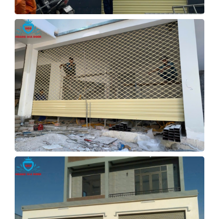
CUNG CẤP CỬA CUỐN QUẢNG
NGÃI
Xem Tiếp
CỬA CUỐN NHÀ Ở QUẢNG
NGÃI