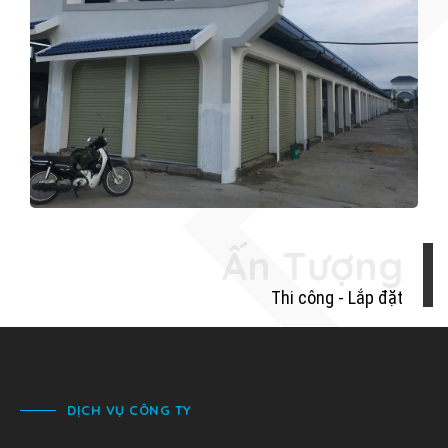
THI CÔNG CỬA CUỐN CHỢ
QUẢNG NGÃI
Xem Tiếp
Ấn Tượng
Thi công - Lắp đặt
DỊCH VỤ CÔNG TY