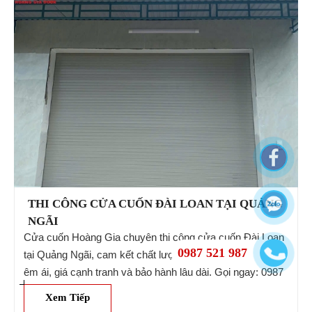
THI CÔNG CỬA CUỐN ĐÀI LOAN TẠI QUẢNG
NGÃI
Cửa cuốn Hoàng Gia chuyên thi công cửa cuốn Đài Loan
0987 521 987
tại Quảng Ngãi, cam kết chất lượng, bền đẹp, vận hành
êm ái, giá cạnh tranh và bảo hành lâu dài. Gọi ngay: 0987
521 987, chúng tôi sẽ tư vấn báo giá chi tiết cho bạn
Xem Tiếp