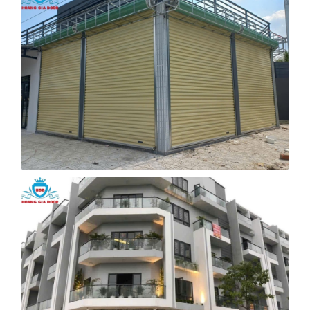
LẮP CỬA CUỐN SHOP QUẢNG
NGÃI
Xem Tiếp
CỬA CUỐN CHUNG CƯ QUẢNG
NGÃI
Xem Tiếp