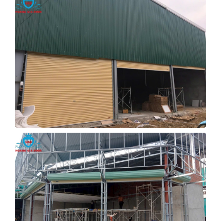
CỬA CUỐN KHO QUẢNG NGÃI
Xem Tiếp
THI CÔNG CỬA CUỐN NHÀ
THUỐC
Xem Tiếp