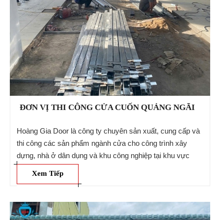
ĐƠN VỊ THI CÔNG CỬA CUỐN QUẢNG NGÃI
Hoàng Gia Door là công ty chuyên sản xuất, cung cấp và
thi công các sản phẩm ngành cửa cho công trình xây
dựng, nhà ở dân dụng và khu công nghiệp tại khu vực
Quảng Ngãi và các tỉnh lân cận. Các sản phẩm của chúng
Xem Tiếp
tôi gồm Cửa cuốn, cửa kéo và các phụ kiện khác,... Gọi
ngay: 0905 703 789