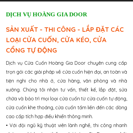
DỊCH VỤ HOÀNG GIA DOOR
SẢN XUẤT - THI CÔNG - LẮP ĐẶT CÁC
LOẠI CỬA CUỐN, CỬA KÉO, CỬA
CỔNG TỰ ĐỘNG
Dịch vụ Cửa Cuốn Hoàng Gia Door chuyên cung cấp
trọn gói các giải pháp về cửa cuốn hiện đại, an toàn và
tiện nghi cho nhà ở, cửa hàng, văn phòng và nhà
xưởng. Chúng tôi nhận tư vấn, thiết kế, lắp đặt, sửa
chữa và bảo trì mọi loại cửa cuốn từ cửa cuốn tự động,
cửa cuốn khe thoáng, cửa cuốn tấm liền đến các dòng
cao cấp tích hợp điều khiển thông minh.
• Với đội ngũ kỹ thuật viên lành nghề, thi công nhanh