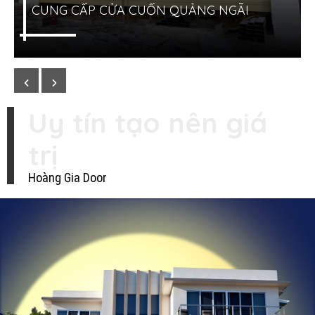
Uy tín tạo nên giá
trị
Hoàng Gia Door
LẮP CỬA CUỐN SHOP QUẢNG NGÃI