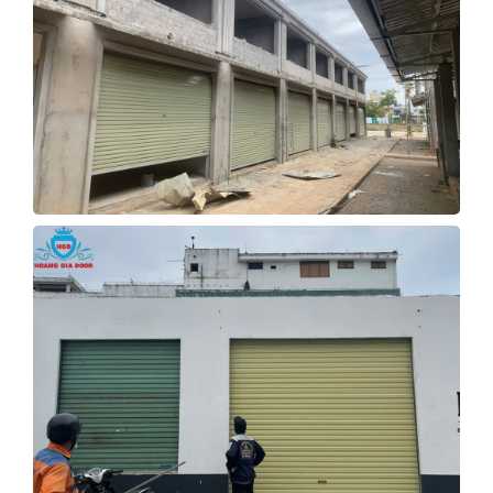
CÔNG TRÌNH CỬA CUỐN ĐỨC
QUẢNG NGÃI
Xem Tiếp
THI CÔNG CỬA CUỐN NHÀ Ở
QUẢNG NGÃI
Xem Tiếp