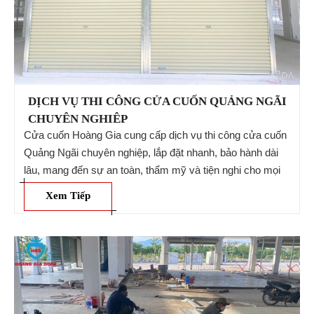
DỊCH VỤ THI CÔNG CỬA CUỐN QUẢNG NGÃI
CHUYÊN NGHIỆP
Cửa cuốn Hoàng Gia cung cấp dịch vụ thi công cửa cuốn
Quảng Ngãi chuyên nghiệp, lắp đặt nhanh, bảo hành dài
lâu, mang đến sự an toàn, thẩm mỹ và tiện nghi cho mọi
công trình. Gọi ngay: 0987 521 987 để được hỗ tư vấn
Xem Tiếp