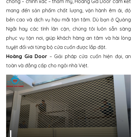
chóng – chính xác – thẩm mỹ, Hoàng Gia Door cam kết
mang đến sản phẩm chất lượng, vận hành êm ái, độ
bền cao và dịch vụ hậu mãi tận tâm. Dù bạn ở Quảng
Ngãi hay các tỉnh lân cận, chúng tôi luôn sẵn sàng
phục vụ tận nơi, giúp khách hàng an tâm và hài lòng
tuyệt đối với từng bộ cửa cuốn được lắp đặt.
Hoàng Gia Door
– Giải pháp cửa cuốn hiện đại, an
toàn và đẳng cấp cho ngôi nhà Việt.