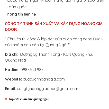
Được hàng ngàn khách hàng đánh giá 5 sao trên
toàn quốc.
Thông tin liên hệ
CÔNG TY TNHH SẢN XUẤT VÀ XÂY DỰNG
HOÀNG GIA
DOOR
" Chuyên thi công & lắp đặt cửa cuốn công nghệ Đức –
cửa nhôm cao cấp tại Quảng Ngãi "
Địa chỉ:
Đường Lý Thánh Tông - KCN Quảng Phú, T.
Quảng Ngãi
Hotline:
0987 521 987
Website:
cuacuonhoanggia.com
Email:
congtyhoanggiadoor@gmail.com
lắp cửa cuốn đức quảng ngãi