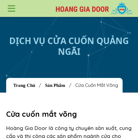
DỊCH VỤ CỬA CUỐN QUẢNG
NGÃI
/
/
Cửa Cuốn Mắt Võng
Trang Chủ
Sản Phẩm
Cửa cuốn mắt võng
Hoàng Gia Door là công ty chuyên sản xuất, cung
cấp và thi công các sản phẩm ngành cửa cho