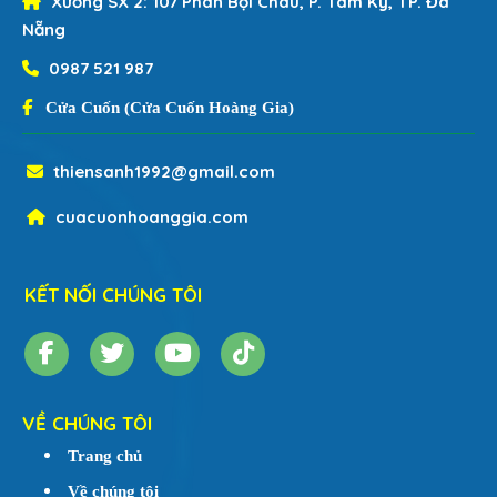
Xưởng SX 2:
107 Phan Bội Châu, P. Tam Kỳ, TP. Đà
Nẵng
0987 521 987
Cửa Cuốn (Cửa Cuốn Hoàng Gia)
thiensanh1992@gmail.com
cuacuonhoanggia.com
KẾT NỐI CHÚNG TÔI
VỀ CHÚNG TÔI
Trang chủ
Về chúng tôi