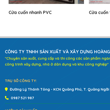
Cửa cuốn nhanh PVC
Cửa cuốn 
CÔNG TY TNHH SẢN XUẤT VÀ XÂY DỰNG HOÀNG
"Chuyên sản xuất, cung cấp và thi công các sản phẩm ngà
công trình xây dựng, nhà ở dân dụng và khu công nghiệp"
TRỤ SỞ CÔNG TY:
Đường Lý Thánh Tông - KCN Quảng Phú, T. Quảng Ngãi
0987 521 987