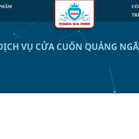
 PHẨM
CÔ
TR
DỊCH VỤ CỬA CUỐN QUẢNG NGÃ