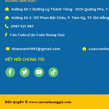
XƯỞNG SẢN XUẤT:
Xưởng SX 1:
Đường Lý Thánh Tông - KCN Quảng Phú, T
Xưởng SX 2:
107 Phan Bội Châu, P. Tam Kỳ, TP. Đà Nẵng
0987 521 987
Cửa Cuốn (Cửa Cuốn Hoàng Gia)
thiensanh1992@gmail.com
cuacuonho
KẾT NỐI CHÚNG TÔI
Bản quyền ©
www.cuacuohoanggia.com