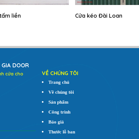
tấm liền
Cửa kéo Đài Loan
 GIA DOOR
VỀ CHÚNG TÔI
nh cửa cho
Trang chủ
Về chúng tôi
Sản phẩm
Công trình
Báo giá
Thước lỗ ban