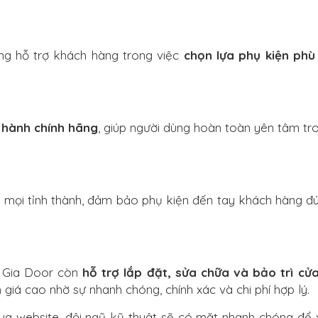
àng hỗ trợ khách hàng trong việc
chọn lựa phụ kiện phù
 hành chính hãng
, giúp người dùng hoàn toàn yên tâm tro
mọi tỉnh thành, đảm bảo phụ kiện đến tay khách hàng đú
g Gia Door còn
hỗ trợ lắp đặt, sửa chữa và bảo trì cử
giá cao nhờ sự nhanh chóng, chính xác và chi phí hợp lý.
qua website, đội ngũ kỹ thuật sẽ có mặt nhanh chóng để 