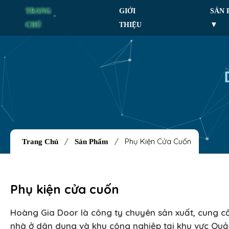
TRANG
GIỚI
SẢN
CHỦ
THIỆU
/
/
Phụ Kiện Cửa Cuốn
Trang Chủ
Sản Phẩm
Phụ kiện cửa cuốn
Hoàng Gia Door là công ty chuyên sản xuất, cung c
nhà ở dân dụng và khu công nghiệp tại khu vực Quả