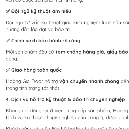
✅ Đội ngũ kỹ thuật am hiểu
Đội ngũ tư vấn kỹ thuật giàu kinh nghiệm luôn sẵn s
hướng dẫn lắp đặt và bảo trì.
✅ Chính sách bảo hành rõ ràng
Mỗi sản phẩm đều có
tem chống hàng giả, giấy bảo
dụng.
✅ Giao hàng toàn quốc
Hoàng Gia Door hỗ trợ
vận chuyển nhanh chóng
đến 
trong tình trạng tốt nhất.
4. Dịch vụ hỗ trợ kỹ thuật & bảo trì chuyên nghiệp
Không chỉ dừng lại ở việc cung cấp sản phẩm, Hoàn
Dịch vụ kỹ thuật chuyên nghiệp của công ty được đánh 
Khách hàng chỉ cần liên hệ hotline hoặc gửi yêu cầu 