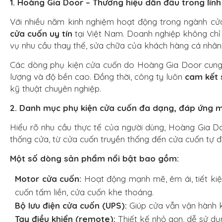
1. Hoàng Gia Door – Thương hiệu dẫn đầu trong lĩnh
Với nhiều năm kinh nghiệm hoạt động trong ngành cử
cửa cuốn uy tín
tại Việt Nam. Doanh nghiệp không chỉ 
vụ nhu cầu thay thế, sửa chữa của khách hàng cá nhân
Các dòng phụ kiện cửa cuốn do Hoàng Gia Door cun
lượng và độ bền cao. Đồng thời, công ty luôn
cam kết 
kỹ thuật chuyên nghiệp.
2. Danh mục phụ kiện cửa cuốn đa dạng, đáp ứng m
Hiểu rõ nhu cầu thực tế của người dùng, Hoàng Gia
thống cửa, từ cửa cuốn truyền thống đến cửa cuốn tự đ
Một số dòng sản phẩm nổi bật bao gồm:
Motor cửa cuốn:
Hoạt động mạnh mẽ, êm ái, tiết kiệ
cuốn tấm liền, cửa cuốn khe thoáng.
Bộ lưu điện cửa cuốn (UPS):
Giúp cửa vẫn vận hành kh
Tay điều khiển (remote):
Thiết kế nhỏ gọn, dễ sử dụ