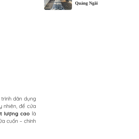
Quảng Ngãi
 trình dân dụng
y nhiên, để cửa
ất lượng cao
là
ửa cuốn – chính