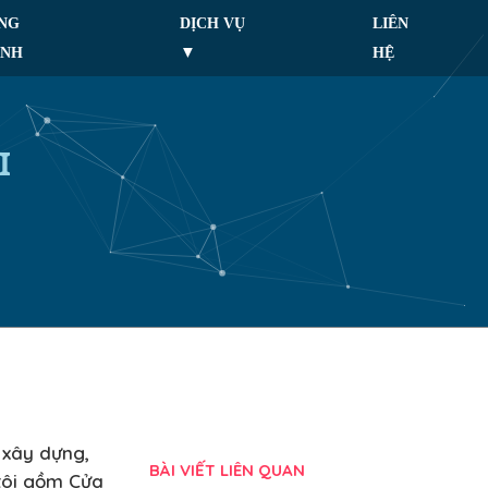
NG
DỊCH VỤ
LIÊN
ÌNH
HỆ
I
 xây dựng,
BÀI VIẾT LIÊN QUAN
tôi gồm Cửa