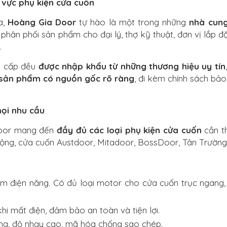
 vực phụ kiện cửa cuốn
a,
Hoàng Gia Door
tự hào là một trong những
nhà cung
phân phối sản phẩm cho đại lý, thợ kỹ thuật, đơn vị lắp 
.
g cấp đều
được nhập khẩu từ những thương hiệu uy tín
sản phẩm có nguồn gốc rõ ràng
, đi kèm chính sách bảo
ọi nhu cầu
 Door mang đến
đầy đủ các loại phụ kiện cửa cuốn
cần th
ộng, cửa cuốn Austdoor, Mitadoor, BossDoor, Tân Trường S
m điện năng. Có đủ loại motor cho cửa cuốn trục ngang,
i mất điện, đảm bảo an toàn và tiện lợi.
ng, độ nhạy cao, mã hóa chống sao chép.