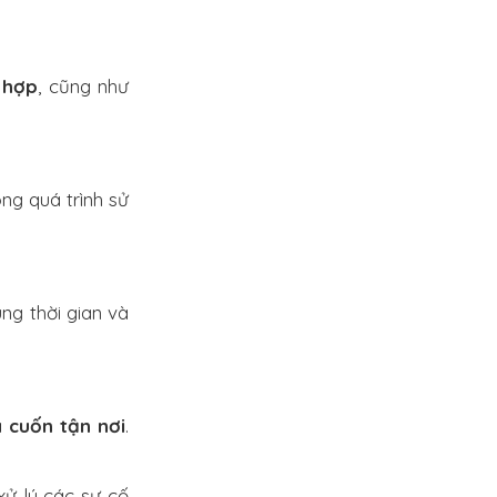
 hợp
, cũng như
ng quá trình sử
ng thời gian và
a cuốn tận nơi
.
xử lý các sự cố