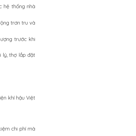
ặc hệ thống nhà
ộng trơn tru và
ượng trước khi
lý, thợ lắp đặt
ện khí hậu Việt
 kiệm chi phí mà