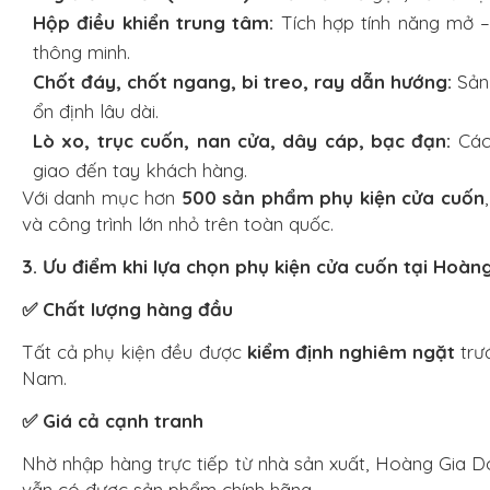
Hộp điều khiển trung tâm:
Tích hợp tính năng mở –
thông minh.
Chốt đáy, chốt ngang, bi treo, ray dẫn hướng:
Sản 
ổn định lâu dài.
Lò xo, trục cuốn, nan cửa, dây cáp, bạc đạn:
Các 
giao đến tay khách hàng.
Với danh mục hơn
500 sản phẩm phụ kiện cửa cuốn
và công trình lớn nhỏ trên toàn quốc.
3. Ưu điểm khi lựa chọn phụ kiện cửa cuốn tại Hoàn
✅ Chất lượng hàng đầu
Tất cả phụ kiện đều được
kiểm định nghiêm ngặt
trướ
Nam.
✅ Giá cả cạnh tranh
Nhờ nhập hàng trực tiếp từ nhà sản xuất, Hoàng Gia
vẫn có được sản phẩm chính hãng.