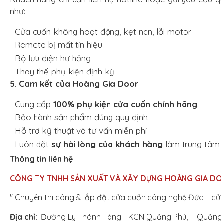
như:
Cửa cuốn không hoạt động, kẹt nan, lỗi motor
Remote bị mất tín hiệu
Bộ lưu điện hư hỏng
Thay thế phụ kiện định kỳ
5. Cam kết của Hoàng Gia Door
Cung cấp
100% phụ kiện cửa cuốn chính hãng
.
Bảo hành sản phẩm đúng quy định.
Hỗ trợ kỹ thuật và tư vấn miễn phí.
Luôn đặt
sự hài lòng của khách hàng
làm trung tâm 
Thông tin liên hệ
CÔNG TY TNHH SẢN XUẤT VÀ XÂY DỰNG
HOÀNG GIA D
" Chuyên thi công & lắp đặt cửa cuốn công nghệ Đức – c
Địa chỉ:
Đường Lý Thánh Tông - KCN Quảng Phú, T. Quảng