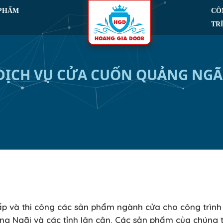
 PHẨM
CÔ
TR
DỊCH VỤ CỬA CUỐN QUẢNG NGÃ
ấp và thi công các sản phẩm ngành cửa cho công trình
ng Ngãi và các tỉnh lân cận. Các sản phẩm của chúng 