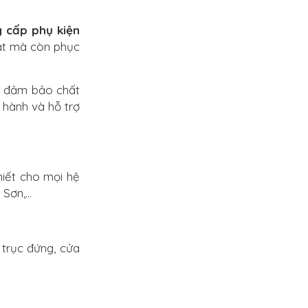
 cấp phụ kiện
đặt mà còn phục
, đảm bảo chất
 hành và hỗ trợ
iết cho mọi hệ
ơn,...
 trục đứng, cửa