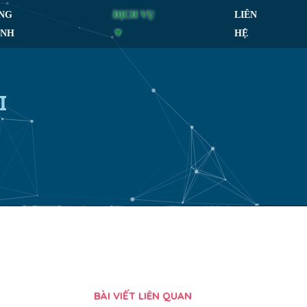
NG
DỊCH VỤ
LIÊN
ÌNH
HỆ
I
BÀI VIẾT LIÊN QUAN