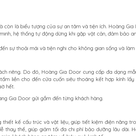
 còn là biểu tượng của sự an tâm và tiện ích. Hoàng Gi
minh, hệ thống tự động dừng khi gặp vật cản, đảm bảo an
g đến sự thoải mái và tiện nghi cho không gian sống và làm
cách riêng. Do đó, Hoàng Gia Door cung cấp đa dạng mẫ
tấm liền cho đến cửa cuốn siêu thoáng kết hợp kính lấy 
ờ hết.
 Hoàng Gia Door gửi gắm đến từng khách hàng.
iết kế cấu trúc và vật liệu, giúp tiết kiệm điện năng tro
 dễ thay thế, giúp giảm tối đa chi phí bảo dưỡng lâu dài.