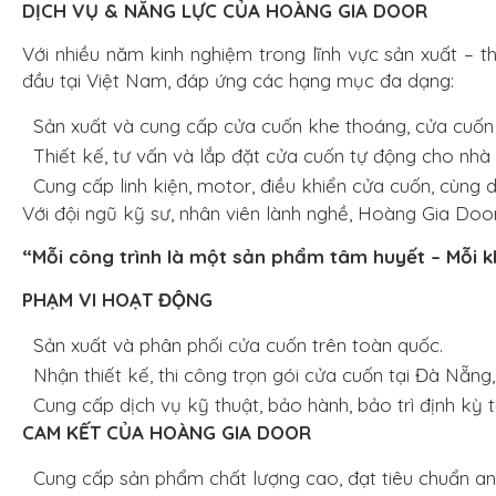
DỊCH VỤ & NĂNG LỰC CỦA HOÀNG GIA DOOR
Với nhiều năm kinh nghiệm trong lĩnh vực sản xuất – t
đầu tại Việt Nam, đáp ứng các hạng mục đa dạng:
Sản xuất và cung cấp cửa cuốn khe thoáng, cửa cuốn 
Thiết kế, tư vấn và lắp đặt cửa cuốn tự động cho nhà
Cung cấp linh kiện, motor, điều khiển cửa cuốn, cùng 
Với đội ngũ kỹ sư, nhân viên lành nghề, Hoàng Gia Doo
“Mỗi công trình là một sản phẩm tâm huyết – Mỗi kh
PHẠM VI HOẠT ĐỘNG
Sản xuất và phân phối cửa cuốn trên toàn quốc.
Nhận thiết kế, thi công trọn gói cửa cuốn tại Đà Nẵn
Cung cấp dịch vụ kỹ thuật, bảo hành, bảo trì định kỳ t
CAM KẾT CỦA HOÀNG GIA DOOR
Cung cấp sản phẩm chất lượng cao, đạt tiêu chuẩn an