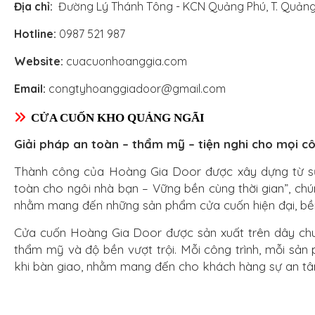
Địa chỉ:
Đường Lý Thánh Tông - KCN Quảng Phú, T. Quảng
Hotline:
0987 521 987
Website:
cuacuonhoanggia.com
Email:
congtyhoanggiadoor@gmail.com
CỬA CUỐN KHO QUẢNG NGÃI
Giải pháp an toàn – thẩm mỹ – tiện nghi cho mọi cô
Thành công của Hoàng Gia Door được xây dựng từ sự 
toàn cho ngôi nhà bạn – Vững bền cùng thời gian”, chú
nhằm mang đến những sản phẩm cửa cuốn hiện đại, bền 
Cửa cuốn Hoàng Gia Door được sản xuất trên dây chuy
thẩm mỹ và độ bền vượt trội. Mỗi công trình, mỗi sản
khi bàn giao, nhằm mang đến cho khách hàng sự an tâm