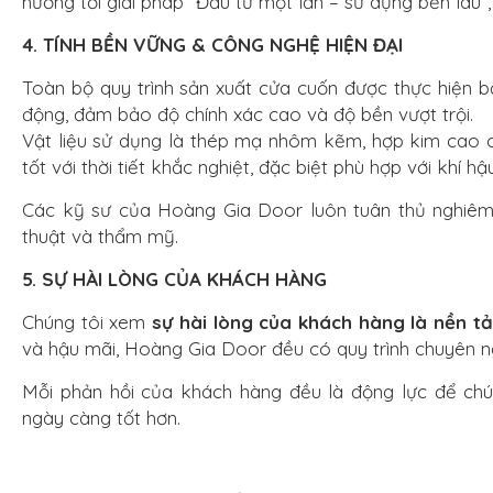
hướng tới giải pháp “Đầu tư một lần – sử dụng bền lâu”
4. TÍNH BỀN VỮNG & CÔNG NGHỆ HIỆN ĐẠI
Toàn bộ quy trình sản xuất cửa cuốn được thực hiện bằ
động, đảm bảo độ chính xác cao và độ bền vượt trội.
Vật liệu sử dụng là thép mạ nhôm kẽm, hợp kim cao c
tốt với thời tiết khắc nghiệt, đặc biệt phù hợp với khí h
Các kỹ sư của Hoàng Gia Door luôn tuân thủ nghiêm 
thuật và thẩm mỹ.
5. SỰ HÀI LÒNG CỦA KHÁCH HÀNG
Chúng tôi xem
sự hài lòng của khách hàng là nền t
và hậu mãi, Hoàng Gia Door đều có quy trình chuyên ng
Mỗi phản hồi của khách hàng đều là động lực để ch
ngày càng tốt hơn.