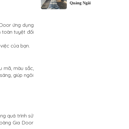
Quảng Ngãi
a Door ứng dụng
 toàn tuyệt đối
 việc của bạn.
u mã, màu sắc,
sáng, giúp ngôi
ng quá trình sử
 Hoàng Gia Door