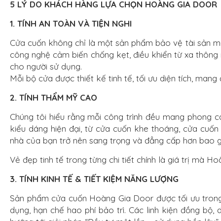
5 LÝ DO KHÁCH HÀNG LỰA CHỌN HOÀNG GIA DOOR
1. TÍNH AN TOÀN VÀ TIỆN NGHI
Cửa cuốn không chỉ là một sản phẩm bảo vệ tài sản mà
công nghệ cảm biến chống kẹt, điều khiển từ xa thông 
cho người sử dụng.
Mỗi bộ cửa được thiết kế tinh tế, tối ưu diện tích, man
2. TÍNH THẨM MỸ CAO
Chúng tôi hiểu rằng mỗi công trình đều mang phong 
kiểu dáng hiện đại, từ cửa cuốn khe thoáng, cửa cuốn 
nhà của bạn trở nên sang trọng và đẳng cấp hơn bao gi
Vẻ đẹp tinh tế trong từng chi tiết chính là giá trị mà
3. TÍNH KINH TẾ & TIẾT KIỆM NĂNG LƯỢNG
Sản phẩm cửa cuốn Hoàng Gia Door được tối ưu trong th
dụng, hạn chế hao phí bảo trì. Các linh kiện đồng bộ,