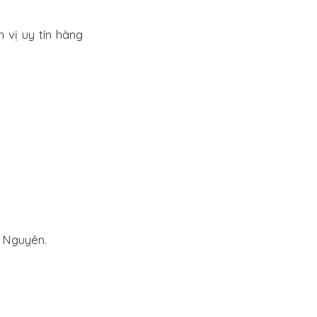
 vị uy tín hàng
y Nguyên.