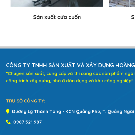
Sản xuất cửa cuốn
S
CÔNG TY TNHH SẢN XUẤT VÀ XÂY DỰNG HOÀNG
"Chuyên sản xuất, cung cấp và thi công các sản phẩm ngà
công trình xây dựng, nhà ở dân dụng và khu công nghiệp"
TRỤ SỞ CÔNG TY:
Đường Lý Thánh Tông - KCN Quảng Phú, T. Quảng Ngãi
0987 521 987