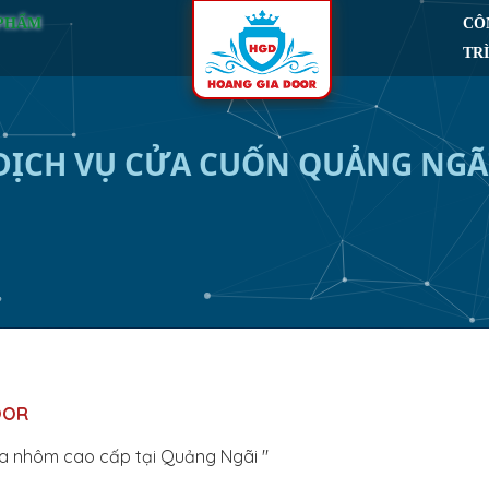
 PHẨM
CÔ
TR
DỊCH VỤ CỬA CUỐN QUẢNG NGÃ
OOR
ửa nhôm cao cấp tại Quảng Ngãi "